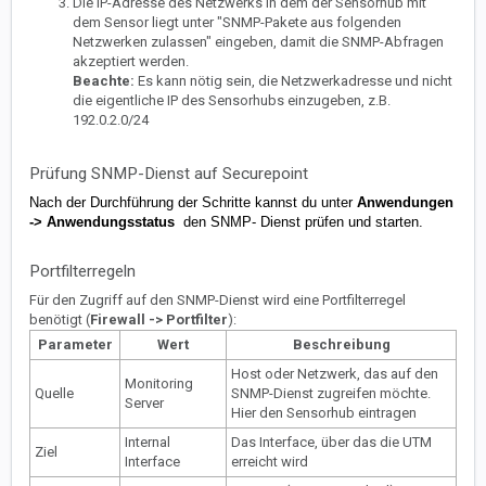
Die IP-Adresse des Netzwerks in dem der Sensorhub mit
dem Sensor liegt unter "SNMP-Pakete aus folgenden
Netzwerken zulassen" eingeben, damit die SNMP-Abfragen
akzeptiert werden.
Beachte:
Es kann nötig sein, die Netzwerkadresse und nicht
die eigentliche IP des Sensorhubs einzugeben, z.B.
192.0.2.0/24
Prüfung SNMP-Dienst auf Securepoint
Nach der Durchführung der Schritte kannst du unter
Anwendungen
-> Anwendungsstatus
den SNMP- Dienst prüfen und starten.
Portfilterregeln
Für den Zugriff auf den SNMP-Dienst wird eine Portfilterregel
benötigt (
Firewall -> Portfilter
):
Parameter
Wert
Beschreibung
Host oder Netzwerk, das auf den
Monitoring
Quelle
SNMP-Dienst zugreifen möchte.
Server
Hier den Sensorhub eintragen
Internal
Das Interface, über das die UTM
Ziel
Interface
erreicht wird