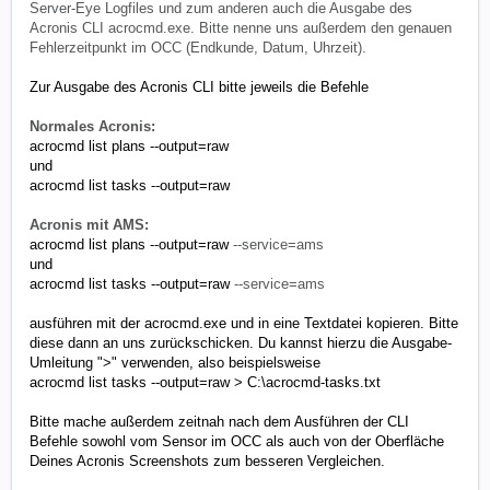
Server-Eye Logfiles und zum anderen auch die Ausgabe des
Acronis CLI acrocmd.exe. Bitte nenne uns außerdem den genauen
Fehlerzeitpunkt im OCC (Endkunde, Datum, Uhrzeit).
Zur Ausgabe des Acronis CLI bitte jeweils die Befehle
Normales Acronis:
acrocmd list plans --output=raw
und
acrocmd list tasks --output=raw
Acronis mit AMS:
acrocmd list plans --output=raw
--service=ams
und
acrocmd list tasks --output=raw
--service=ams
ausführen mit der acrocmd.exe und in eine Textdatei kopieren. Bitte
diese dann an uns zurückschicken. Du kannst hierzu die Ausgabe-
Umleitung ">" verwenden, also beispielsweise
acrocmd list tasks --output=raw > C:\acrocmd-tasks.txt
Bitte mache außerdem zeitnah nach dem Ausführen der CLI
Befehle sowohl vom Sensor im OCC als auch von der Oberfläche
Deines Acronis Screenshots zum besseren Vergleichen.