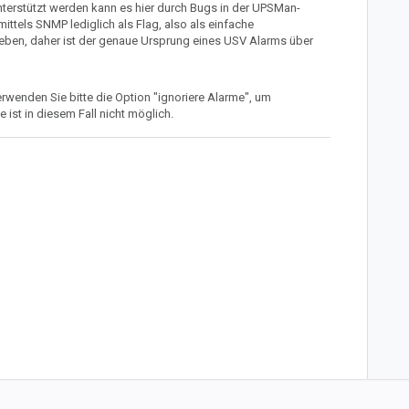
unterstützt werden kann es hier durch Bugs in der UPSMan-
tels SNMP lediglich als Flag, also als einfache
eben, daher ist der genaue Ursprung eines USV Alarms über
erwenden Sie bitte die Option "ignoriere Alarme", um
ist in diesem Fall nicht möglich.