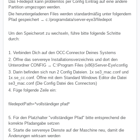
Das Filedepot kann problemlos per Config Eintrag auf eine andere
Partition umgezogen werden.
Die heruntergeladenen Files werden standardmäßig unter folgendem
Pfad gespeichert → c:/programdata/server-eye3/filedepot
Um den Speicherort zu wechseln, führe bitte folgende Schritte
durch:
1. Verbinden Dich auf den OCC-Connector Deines Systems
2. Öffne das servereye Installationsverzeichnis und dort den
Unterordner CONFIG → C:\Program Files (x86)\Server-Eye\config
3. Darin befinden sich nun 2 Config Dateien. 1x se3_mac.conf und
1x.se_cc.conf. Öffne mit dem Standard Windows Editor die Datei
se3_mac.conf (Die Config Datei des Connectors)
4. Füge folgende Zeile ein:
filedepotPath=*vollständiger pfad*
5. Für den Platzhalter "vollständiger Pfad" bitte entsprechend die
korrekte Pfadangabe setzen
6. Starte die servereye Dienste auf der Maschine neu, damit die
Änderungen wirksam werden