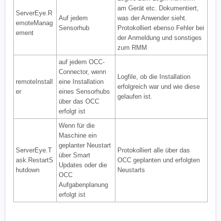
am Gerät etc. Dokumentiert,
ServerEye.R
Auf jedem
was der Anwender sieht.
emoteManag
Sensorhub
Protokolliert ebenso Fehler bei
ement
der Anmeldung und sonstiges
zum RMM
auf jedem OCC-
Connector, wenn
Logfile, ob die Installation
remoteInstall
eine Installation
erfolgreich war und wie diese
er
eines Sensorhubs
gelaufen ist.
über das OCC
erfolgt ist
Wenn für die
Maschine ein
geplanter Neustart
ServerEye.T
Protokolliert alle über das
über Smart
ask.RestartS
OCC geplanten und erfolgten
Updates oder die
hutdown
Neustarts
OCC
Aufgabenplanung
erfolgt ist