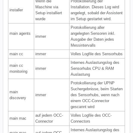
Wenn die
Protokollierung der
Maschine via
Installation. Dieses Log wird
installer
Setup installiert
angelegt, sobald der Assistent
wurde
im Setup gestartet wird.
Protokollierung aller
main agents
angelegten Sensoren inkl.
immer
Ausgabe der Daten jedes
Messintervalls
main cc
immer
Volles Logfile des Sensorhubs
Internes Auslastungslog des
main cc
immer
Sensorhubs CPU & RAM
monitoring
Auslastung
Protokollierung der UPNP
Suchergebnisse, beim Starten
main
immer
des Sensorhubs, wenn nach
discovery
einem OCC-Connector
gescannt wird
auf jedem OCC-
Volles Logfile des OCC-
main mac
Connector
Connectors
Internes Auslastungslog des
main mac
auf jedem OCC-