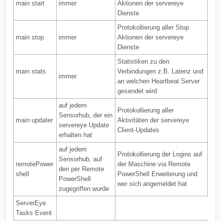
main start
immer
Aktionen der servereye
Dienste
Protokollierung aller Stop
main stop
immer
Aktionen der servereye
Dienste
Statistiken zu den
main stats
Verbindungen z.B. Latenz und
immer
an welchen Heartbeat Server
gesendet wird
auf jedem
Protokollierung aller
Sensorhub, der ein
main updater
Aktivitäten der servereye
servereye Update
Client-Updates
erhalten hat
auf jedem
Protokollierung der Logins auf
Sensorhub, auf
remotePower
der Maschine via Remote
den per Remote
shell
PowerShell Erweiterung und
PowerShell
wer sich angemeldet hat
zugegriffen wurde
ServerEye
Tasks Event