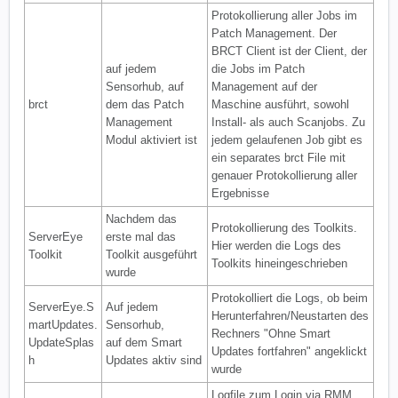
Protokollierung aller Jobs im
Patch Management. Der
BRCT Client ist der Client, der
auf jedem
die Jobs im Patch
Sensorhub, auf
Management auf der
brct
dem das Patch
Maschine ausführt, sowohl
Management
Install- als auch Scanjobs. Zu
Modul aktiviert ist
jedem gelaufenen Job gibt es
ein separates brct File mit
genauer Protokollierung aller
Ergebnisse
Nachdem das
Protokollierung des Toolkits.
ServerEye
erste mal das
Hier werden die Logs des
Toolkit
Toolkit ausgeführt
Toolkits hineingeschrieben
wurde
Protokolliert die Logs, ob beim
ServerEye.S
Auf jedem
Herunterfahren/Neustarten des
martUpdates.
Sensorhub,
Rechners "Ohne Smart
UpdateSplas
auf dem Smart
Updates fortfahren" angeklickt
h
Updates aktiv sind
wurde
Logfile zum Login via RMM