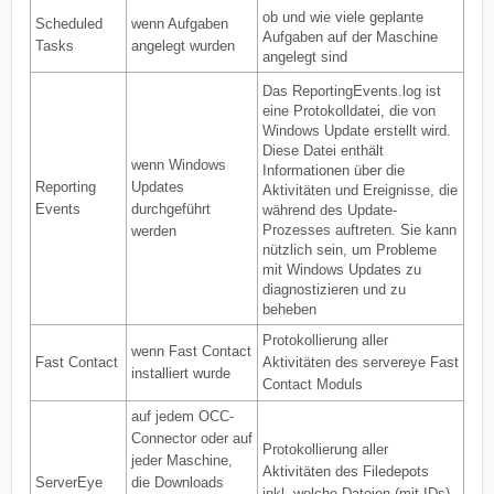
ob und wie viele geplante
Scheduled
wenn Aufgaben
Aufgaben auf der Maschine
Tasks
angelegt wurden
angelegt sind
Das ReportingEvents.log ist
eine Protokolldatei, die von
Windows Update erstellt wird.
Diese Datei enthält
wenn Windows
Informationen über die
Reporting
Updates
Aktivitäten und Ereignisse, die
Events
durchgeführt
während des Update-
Prozesses auftreten. Sie kann
werden
nützlich sein, um Probleme
mit Windows Updates zu
diagnostizieren und zu
beheben
Protokollierung aller
wenn Fast Contact
Fast Contact
Aktivitäten des servereye Fast
installiert wurde
Contact Moduls
auf jedem OCC-
Connector oder auf
Protokollierung aller
jeder Maschine,
Aktivitäten des Filedepots
ServerEye
die Downloads
inkl. welche Dateien (mit IDs)