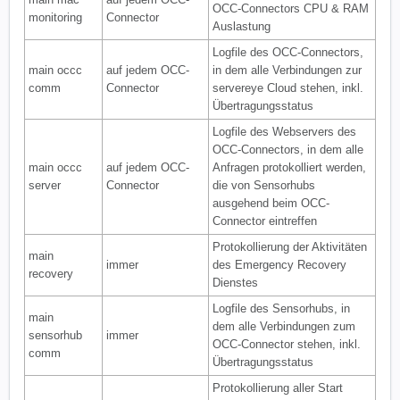
OCC-Connectors CPU & RAM
monitoring
Connector
Auslastung
Logfile des OCC-Connectors,
main occc
auf jedem OCC-
in dem alle Verbindungen zur
comm
Connector
servereye Cloud stehen, inkl.
Übertragungsstatus
Logfile des Webservers des
OCC-Connectors, in dem alle
main occc
auf jedem OCC-
Anfragen protokolliert werden,
server
Connector
die von Sensorhubs
ausgehend beim OCC-
Connector eintreffen
Protokollierung der Aktivitäten
main
immer
des Emergency Recovery
recovery
Dienstes
Logfile des Sensorhubs, in
main
dem alle Verbindungen zum
sensorhub
immer
OCC-Connector stehen, inkl.
comm
Übertragungsstatus
Protokollierung aller Start