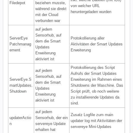
Filedepot
beziehen musste,
von welcher URL
während sie direkt
heruntergeladen wurden
mit der Cloud
verbunden war
auf jedem
Sensorhub, auf
ServerEye
Protokollierung aller
dem die Smart
Patchmanag
Aktivitäten der Smart Updates
Updates
ement
Erweiterung
Erweiterung
aktiviert ist
Protokollierung des Script
auf jedem
Aufrufs der Smart Updates
Sensorhub, auf
ServerEye.S
Erweiterung im Rahmen eines
dem die Smart
martUpdates.
Shutdowns der Maschine. Das
Updates
Shutdown
Script prüft, ob noch weitere
Erweiterung
zu installierende Updates da
aktiviert ist
sind.
auf jedem
Zusatz Logfile zum main
updaterActio
Sensorhub, der ein
updater log mit Aktivitäten der
n
servereye Update
servereye Mini-Updates
erhalten hat