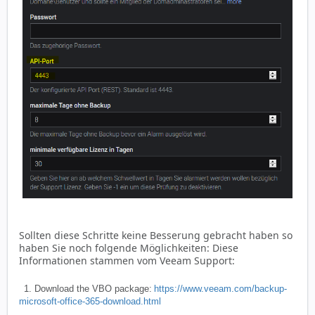
Sollten diese Schritte keine Besserung gebracht haben so
haben Sie noch folgende Möglichkeiten: Diese
Informationen stammen vom Veeam Support:
1. Download the VBO package:
https://www.veeam.com/backup-
microsoft-office-365-download.html