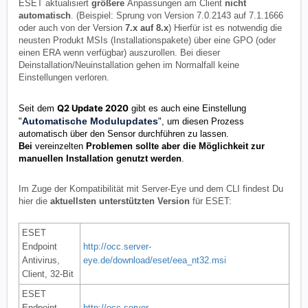
ESET aktualisiert
größere
Anpassungen am Client
nicht
automatisch
. (Beispiel: Sprung von Version 7.0.2143 auf 7.1.1666
oder auch von der Version
7.x auf 8.x
) Hierfür ist es notwendig die
neusten Produkt MSIs (Installationspakete) über eine GPO (oder
einen ERA wenn verfügbar) auszurollen. Bei dieser
Deinstallation/Neuinstallation gehen im Normalfall keine
Einstellungen verloren.
Q2 Update 2020
Seit dem
gibt es auch eine Einstellung
Automatische Modulupdates
"
", um diesen Prozess
automatisch über den Sensor durchführen zu lassen.
Bei
vereinzelten
Problemen sollte aber
die Möglichkeit zur
manuellen Installation genutzt werden
.
Im Zuge der Kompatibilität mit Server-Eye und dem CLI findest Du
hier die
aktuellsten unterstützten Version
für ESET:
ESET
Endpoint
http://occ.server-
Antivirus,
eye.de/download/eset/eea_nt32.msi
Client, 32-Bit
ESET
Endpoint
http://occ.server-