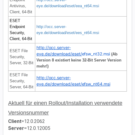
Antivirus,
eye.de/download/eset/eea_nt64.msi
Client, 64-Bit
ESET
Endpoint
http://occ.server-
Security,
eye.de/download/eset/ees_nt64.msi
Client, 64-Bit
http://occ.server-
ESET File
eye.de/download/eset/
efsw_nt32.msi
(Ab
Security,
Version 8 existiert keine 32-Bit Server Version
Server, 32-Bit
mehr!)
ESET File
http://occ.server-
Security,
eye.de/download/eset/efsw_nt64.msi
Server, 64-Bit
Aktuell für einen Rollout/Installation verwendete
Versionsnummer
Client
=12.0.2062
Server
=12.0.12005