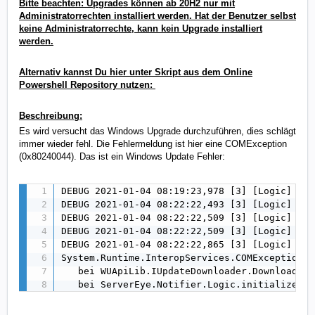
Bitte beachten: Upgrades können ab 20H2 nur mit
Administratorrechten installiert werden. Hat der Benutzer selbst
keine Administratorrechte, kann kein Upgrade installiert
werden.
Alternativ kannst Du hier unter Skript aus dem Online
Powershell Repository nutzen:
Beschreibung:
Es wird versucht das Windows Upgrade durchzuführen, dies schlägt
immer wieder fehl.
Die Fehlermeldung ist hier eine COMException
(0x80240044). Das ist ein Windows Update Fehler:
DEBUG 2021-01-04 08:19:23,978 [3] [Logic] : C
DEBUG 2021-01-04 08:22:22,493 [3] [Logic] : U
DEBUG 2021-01-04 08:22:22,509 [3] [Logic] : -
DEBUG 2021-01-04 08:22:22,509 [3] [Logic] : S
DEBUG 2021-01-04 08:22:22,865 [3] [Logic] : N
System.Runtime.InteropServices.COMException (
   bei WUApiLib.IUpdateDownloader.Download()

   bei ServerEye.Notifier.Logic.initializeUpg