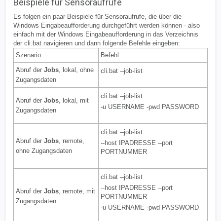
Beispiele für Sensoraufrufe
Es folgen ein paar Beispiele für Sensoraufrufe, die über die
Windows Eingabeaufforderung durchgeführt werden können - also
einfach mit der Windows Eingabeaufforderung in das Verzeichnis
der cli.bat navigieren und dann folgende Befehle eingeben:
Szenario
Befehl
Abruf der
Jobs
, lokal, ohne
cli.bat --job-list
Zugangsdaten
cli.bat --job-list
Abruf der
Jobs
, lokal, mit
-u USERNAME -pwd PASSWORD
Zugangsdaten
cli.bat --job-list
Abruf der
Jobs
, remote,
--host IPADRESSE --port
ohne Zugangsdaten
PORTNUMMER
cli.bat --job-list
--host IPADRESSE --port
Abruf der
Jobs
, remote, mit
PORTNUMMER
Zugangsdaten
-u USERNAME -pwd PASSWORD