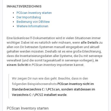
INHALTSVERZEICHNIS
PCScan Inventory starten
Der Importdialog
Bedienung von DBView
Weitere Informationen
Eine lückenlose IT-Dokumentation wird in vielen Situationen immer
wichtiger. Dabei ist es natürlich sehr mühsam, wenn
alle Details
zu
allen von Dir betreuten Systemen manuell eingegeben und aktuell
gehalten werden müssten. Deshalb ist es eine große Erleichterung,
dass die Inventarisierungsdaten aller Systeme, die Du mit servereye
verwaltest (und die somit tagesaktuell in servereye vorliegen),
in
einem Schritt
in
PCScan Inventory
importieren kannst.
Wir zeigen Dir nun wie das geht. Beachte, dass in den
folgenden Beispielscreenshots
PCScan Inventory nicht im
Standardverzeichnis
C:\PCScan
, sondern stattdessen im
Verzeichnis
C:\PCSI
installiert wurde.
PCScan Inventory starten