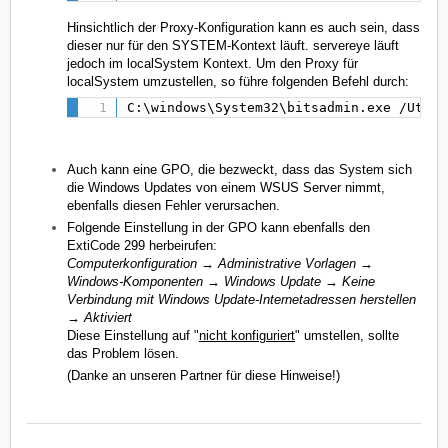
Hinsichtlich der Proxy-Konfiguration kann es auch sein, dass
dieser nur für den SYSTEM-Kontext läuft. servereye läuft
jedoch im localSystem Kontext. Um den Proxy für
localSystem umzustellen, so führe folgenden Befehl durch:
C:\windows\System32\bitsadmin.exe /Util 
Auch kann eine GPO, die bezweckt, dass das System sich
die Windows Updates von einem WSUS Server nimmt,
ebenfalls diesen Fehler verursachen.
Folgende Einstellung in der GPO kann ebenfalls den
ExtiCode 299 herbeirufen:
Computerkonfiguration → Administrative Vorlagen →
Windows-Komponenten → Windows Update → Keine
Verbindung mit Windows Update-Internetadressen herstellen
→ Aktiviert
Diese Einstellung auf "
nicht konfiguriert
" umstellen, sollte
das Problem lösen.
(Danke an unseren Partner für diese Hinweise!)
An error occurred during a scan. code 299