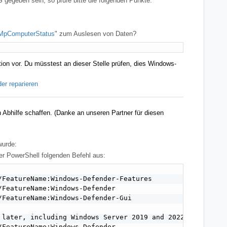
gegeben sein, so prüfe bitte die folgenden Punkte.
MpComputerStatus
" zum Auslesen von Daten?
llation vor. Du müsstest an dieser Stelle prüfen, dies Windows-
r reparieren
 Abhilfe schaffen. (Danke an unseren Partner für diesen
wurde:
der PowerShell folgenden Befehl aus:
/FeatureName:Windows-Defender-Features

/FeatureName:Windows-Defender

/FeatureName:Windows-Defender-Gui

 later, including Windows Server 2019 and 2022

/FeatureName:Windows-Defender