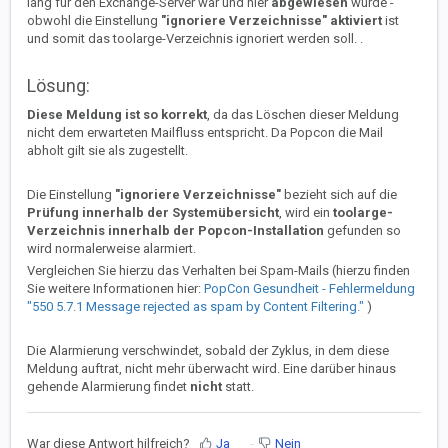
lang für den Exchange-Server war und hier
abgewiesen
wurde -
obwohl die Einstellung
"ignoriere Verzeichnisse" aktiviert
ist
und somit das toolarge-Verzeichnis ignoriert werden soll. .
Lösung:
Diese Meldung ist so korrekt
, da das Löschen dieser Meldung
nicht dem erwarteten Mailfluss entspricht. Da Popcon die Mail
abholt gilt sie als zugestellt.
Die Einstellung
"ignoriere Verzeichnisse"
bezieht sich auf die
Prüfung innerhalb der Systemübersicht
, wird ein
toolarge-
Verzeichnis innerhalb der Popcon-Installation
gefunden so
wird normalerweise alarmiert.
Vergleichen Sie hierzu das Verhalten bei Spam-Mails (hierzu finden
Sie weitere Informationen hier:
PopCon Gesundheit - Fehlermeldung
"550 5.7.1 Message rejected as spam by Content Filtering."
)
Die Alarmierung verschwindet, sobald der Zyklus, in dem diese
Meldung auftrat, nicht mehr überwacht wird. Eine darüber hinaus
gehende Alarmierung findet
nicht
statt.
War diese Antwort hilfreich?
Ja
Nein