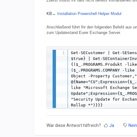
Zuerst müsst Ihr falls nicht bereits vorhandenen un
KB→
Installation Powershell Helper Modul
Anschließend führt Ihr den folgenden Befehl aus un
zum Updatestand Eurer Exchange Server.
Get-SECustomer | Get-SESens
$true} | Get-SEContainerInv
{($_.PROGRAMS.Produkt -like
($_.PROGRAMS.COMPANY -like
Object -Property Customer,"
@{Name="CU";Expression={$_
like "Microsoft Exchange Se
Update";Expression={$_.PROG
"Security Update for Exchan
Rollup *")}}}
War diese Antwort hilfreich?
Ja
Nein