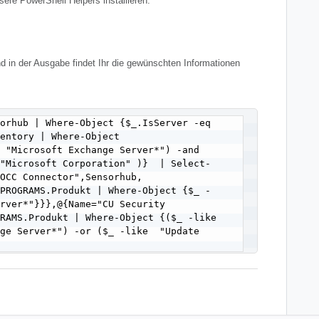
sere PowerShell Helpers installieren:
d in der Ausgabe findet Ihr die gewünschten Informationen
orhub | Where-Object {$_.IsServer -eq 
entory | Where-Object 
 "Microsoft Exchange Server*") -and 
 "Microsoft Corporation" )}  | Select-
OCC Connector",Sensorhub, 
.PROGRAMS.Produkt | Where-Object {$_ -
rver*"}}},@{Name="CU Security 
RAMS.Produkt | Where-Object {($_ -like 
ge Server*") -or ($_ -like  "Update 