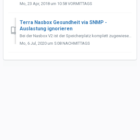
Mo, 23 Apr, 2018 um 10:58 VORMITTAGS
Terra Nasbox Gesundheit via SNMP -
Auslastung ignorieren
Bei der Nasbox V2 ist der Speicherplatz komplett zugewiesen und der Sensor meldet daher dass der Datenträger voll gelaufen ist. Wir haben dem Sensor die Opt...
Mo, 6 Jul, 2020 um 5:08 NACHMITTAGS