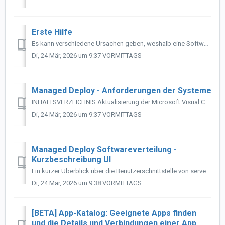
Erste Hilfe
Es kann verschiedene Ursachen geben, weshalb eine Softwareverteilung mittels Managed Deploy fehlschlägt. Dieser Artikel gibt im ersten Teil allgemeine Hinwe...
Di, 24 Mär, 2026 um 9:37 VORMITTAGS
Managed Deploy - Anforderungen der Systeme
INHALTSVERZEICHNIS Aktualisierung der Microsoft Visual C++ Redistributables Hintergrund Relevanz für aktuelle Windows-Funktionen Warum regelmäßige Up...
Di, 24 Mär, 2026 um 9:37 VORMITTAGS
Managed Deploy Softwareverteilung -
Kurzbeschreibung UI
Ein kurzer Überblick über die Benutzerschnittstelle von servereye <Managed Deploy> (nachfolgend nur Managed Deploy genannt). Es werden die wichtigsten...
Di, 24 Mär, 2026 um 9:38 VORMITTAGS
[BETA] App-Katalog: Geeignete Apps finden
und die Details und Verbindungen einer App