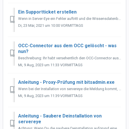
Ein Supportticket erstellen
Wenn in Server-Eye ein Fehler auftritt und die Wissensdatenbank keine Antwort bringt, dann ist der nächste Schritt häufig, den Support zu kontaktieren. W...
Di, 23 Mär, 2021 um 10:00 VORMITTAGS
OCC-Connector aus dem OCC gelöscht - was
nun?
Beschreibung: Ihr habt versehentlich den OCC-Connector aus Eurem OCC gelöscht. Der OCC-Connector und alle darunter hängenden Sensorhubs sind jetzt weg. ...
Mi, 9 Aug, 2023 um 11:33 VORMITTAGS
Anleitung - Proxy-Prüfung mit bitsadmin.exe
Wenn bei der Installation von servereye die Meldung kommt, dass ein Proxy verwendet wird, ihr beim Kunden aber keinen Proxy einsetzt, kann es sein, dass Aut...
Mi, 9 Aug, 2023 um 11:39 VORMITTAGS
Anleitung - Saubere Deinstallation von
servereye
Achtung: Wenn Du die saubere Deinstallation aufgrund eines Umzugs oder ähnliches machst, ziehe Dir vor Löschung des Sensorhubs aus dem OCC ein Template vo...