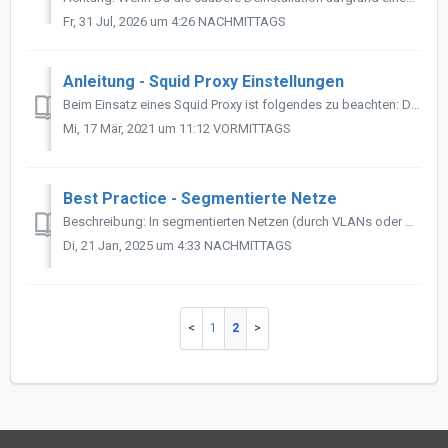
Fr, 31 Jul, 2026 um 4:26 NACHMITTAGS
Anleitung - Squid Proxy Einstellungen
Beim Einsatz eines Squid Proxy ist folgendes zu beachten: Die Einstellungen hängen vom genutzten Authentifizierungsverfahren ab. Squid bietet hier vier ve...
Mi, 17 Mär, 2021 um 11:12 VORMITTAGS
Best Practice - Segmentierte Netze
Beschreibung: In segmentierten Netzen (durch VLANs oder Subnetting) geht oft kein UPNP durch, da diese Option aus Sicherheitsgründen im Switch deaktiviert ...
Di, 21 Jan, 2025 um 4:33 NACHMITTAGS
1
2