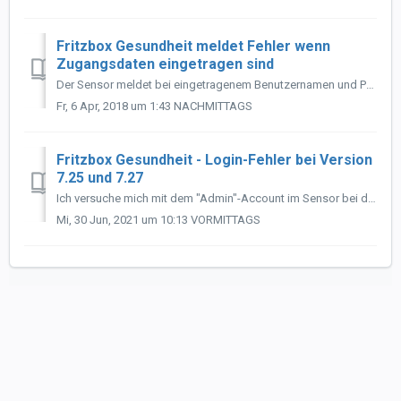
Fritzbox Gesundheit meldet Fehler wenn
Zugangsdaten eingetragen sind
Der Sensor meldet bei eingetragenem Benutzernamen und Passwort einen UPnP und Verbindungsfehler: Lösung: Prüfen Sie bitte, ob Ihre Fritzbox den Zug...
Fr, 6 Apr, 2018 um 1:43 NACHMITTAGS
Fritzbox Gesundheit - Login-Fehler bei Version
7.25 und 7.27
Ich versuche mich mit dem "Admin"-Account im Sensor bei der Fritzbox einzuloggen, allerdings funktioniert das nicht. Was kann ich tun? Es handelt ...
Mi, 30 Jun, 2021 um 10:13 VORMITTAGS