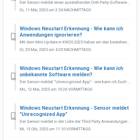
Der Sensor meldet einen ausstehenden Dritt-Party-Software-Neustart aber die verwendete Software meldet hingegen keinen. Lösung: Der Sensor liest in d...
Di, 11 Mär, 2025 um 2:54 NACHMITTAGS
Windows Neustart Erkennung - Wie kann ich
Anwendungen ignorieren?
Mit dem Mini-Update in KW20 2025 haben wir den bestehenden Sensor um eine Vielzahl von Einstellungen erweitert, mit welcher man die Erkennung des Sensors be...
Di, 20 Mai, 2025 um 4:20 NACHMITTAGS
Windows Neustart Erkennung - Wie kann ich
unbekannte Software melden?
Der Sensor meldet "Unrecognized App" - wie kann ich Euch solche Software melden, damit sie in Zukunft erkannt wird? Lösung: Bitte sende unser...
Mo, 12 Mai, 2025 um 10:26 VORMITTAGS
Windows Neustart Erkennung - Sensor meldet
"Unrecognized App"
Der Sensor meldet in der Liste der Third Party Anwendungen "Unrecognized App" gefolgt von einem Datei-Pfad. Lösung: Die angezeigte Datei ist...
Mi, 15 Okt, 2025 um 11:10 VORMITTAGS