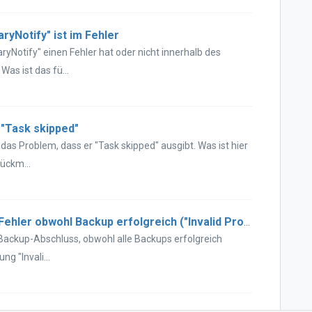
yNotify" ist im Fehler
Notify" einen Fehler hat oder nicht innerhalb des
Was ist das fü...
"Task skipped"
s Problem, dass er "Task skipped" ausgibt. Was ist hier
ückm...
Netjapan / Actiphy Backup meldet Fehler obwohl Backup erfolgreich ("Invalid Profile")
 Backup-Abschluss, obwohl alle Backups erfolgreich
g "Invali...