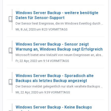
Windows Server Backup - weitere benötigte
Daten für Sensor-Support
Der Sensor liest Ereignisse, die im Windows Eventlog durch Windows Server Backup eingetragen werden. Damit wir prüfen können, was beim Sensor konkret nicht ...
Mi, 8 Jul, 2020 um 8:23 VORMITTAGS
Windows Server Backup - Sensor zeigt
Warnung an, Windows Backup sagt Erfolgreich
Microsoft bietet eine Vielzahl von neuen Ereignissen an, abseits des Backup Status, die auf Probleme hinweisen können. So gibt es zum Beispiel das Event...
Fr, 22 Apr, 2022 um 9:14 VORMITTAGS
Windows Server Backup - Sporadisch alte
Backups als letztes Backup angezeigt
Der Sensor meldet gelegentlich nur stark veraltete Backups als letztes Backup und geht dann entsprechend in Alarm. Wie kann das behoben werden? Lösung ...
Mi, 22 Apr, 2020 um 9:39 VORMITTAGS
Windows Server Backup - Keine Backups