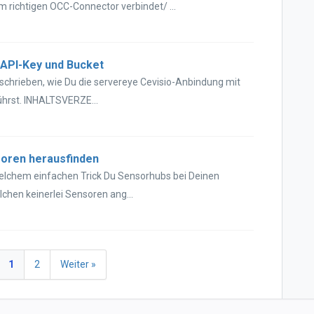
 richtigen OCC-Connector verbindet/ ...
 API-Key und Bucket
eschrieben, wie Du die servereye Cevisio-Anbindung mit
hrst. INHALTSVERZE...
soren herausfinden
 welchem einfachen Trick Du Sensorhubs bei Deinen
chen keinerlei Sensoren ang...
1
2
Weiter »