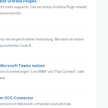
reye Grafana Plugins
cht mehr supportet. Das servereye Grafana Plugin erlaubt
Sensorwerten ...
ur ein eingeschränkte Verbindung. Wie kann ich testen
tsprechenden Code B...
 Microsoft Teams nutzen
sere Erweiterungen "Live RMM" und "Fast Contact", oder
s ...
zum OCC-Connector
ectoren im Netzwerk vorhanden sind und man