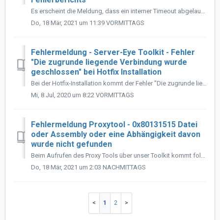
Es erscheint die Meldung, dass ein interner Timeout abgelaufen ist und somit die Logs von Server-Eye nicht erstellt werden konnten. Lösung: Für diese...
Do, 18 Mär, 2021 um 11:39 VORMITTAGS
Fehlermeldung - Server-Eye Toolkit - Fehler
"Die zugrunde liegende Verbindung wurde
geschlossen" bei Hotfix Installation
Bei der Hotfix-Installation kommt der Fehler "Die zugrunde liegende Verbindung wurde geschlossen: Unbekannter Fehler beim Empfangen" - was kann ic...
Mi, 8 Jul, 2020 um 8:22 VORMITTAGS
Fehlermeldung Proxytool - 0x80131515 Datei
oder Assembly oder eine Abhängigkeit davon
wurde nicht gefunden
Beim Aufrufen des Proxy Tools über unser Toolkit kommt folgende Meldung: System.IO.FileLoadException: Die Datei oder Assembly "file:///C:\Program F...
Do, 18 Mär, 2021 um 2:03 NACHMITTAGS
1
2