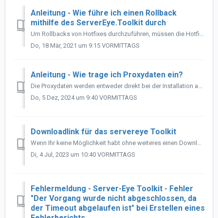
Anleitung - Wie führe ich einen Rollback
mithilfe des ServerEye.Toolkit durch
Um Rollbacks von Hotfixes durchzuführen, müssen die Hotfixes mindestens mit Version 1.0.12.0 des Toolkits installiert worden sein. Ein Rollback ist nach Ins...
Do, 18 Mär, 2021 um 9:15 VORMITTAGS
Anleitung - Wie trage ich Proxydaten ein?
Die Proxydaten werden entweder direkt bei der Installation abgefragt/gesetzt oder Du kannst diese nachträglich über das Proxy Tool hinzufügen. Das Pro...
Do, 5 Dez, 2024 um 9:40 VORMITTAGS
Downloadlink für das servereye Toolkit
Wenn Ihr keine Möglichkeit habt ohne weiteres einen Download des Toolkit auf einem System zu starten, weil das System zum Beispiel hinter einem Proxy hängt,...
Di, 4 Jul, 2023 um 10:40 VORMITTAGS
Fehlermeldung - Server-Eye Toolkit - Fehler
"Der Vorgang wurde nicht abgeschlossen, da
der Timeout abgelaufen ist" bei Erstellen eines
Fehlerberichts