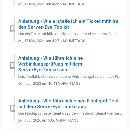
Mi, 17 Mär, 2021 um 4:22 NACHMITTAGS
Anleitung - Wie erstelle ich ein Ticket mithilfe
des Server-Eye.Toolkit
Um ein Ticket mithilfe des Toolkits zu erstellen, musst Du zuerst in dieser Maske alle Formular Felder ausfüllen. Hier gibst Du bitte Deine E-Mail-Adresse e...
Mi, 17 Mär, 2021 um 4:27 NACHMITTAGS
Anleitung - Wie führe ich eine
Verbindungsprüfung mit dem
ServerEye.Toolkit aus
Das Toolkit bietet verschiedene Verbindungstests um auf Problematiken im Netzwerk rückschließen zu können. Wähle hierfür bitte den Menüpunkt Verbindungsprüf...
Di, 4 Jul, 2023 um 10:41 VORMITTAGS
Anleitung - Wie führe ich einen Filedepot Test
mit dem ServerEye.Toolkit aus
Der Filedepot Tester dient dazu den Filedepot Dienst von servereye auf korrekte Funktionalität zu prüfen. Hierfür werden vom Benutzer entsprechende Download...
Di, 7 Jul, 2026 um 9:06 VORMITTAGS