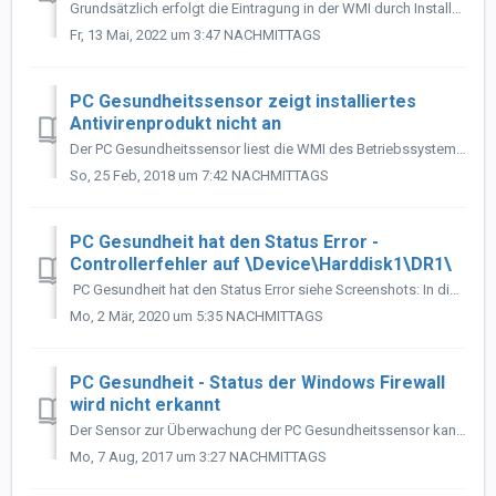
Grundsätzlich erfolgt die Eintragung in der WMI durch Installation der Software. Sollte dies nicht funktioniert haben und eine Neuinstallation bringt e...
Fr, 13 Mai, 2022 um 3:47 NACHMITTAGS
PC Gesundheitssensor zeigt installiertes
Antivirenprodukt nicht an
Der PC Gesundheitssensor liest die WMI des Betriebssystems aus, in der die installierte Antivirenlösung sich normalerweise einträgt. Ist dies nicht der F...
So, 25 Feb, 2018 um 7:42 NACHMITTAGS
PC Gesundheit hat den Status Error -
Controllerfehler auf \Device\Harddisk1\DR1\
PC Gesundheit hat den Status Error siehe Screenshots: In diesem konkreten Fall ist das kein Fehlalarm sondern eine korrekte Fehlermeldung. Der...
Mo, 2 Mär, 2020 um 5:35 NACHMITTAGS
PC Gesundheit - Status der Windows Firewall
wird nicht erkannt
Der Sensor zur Überwachung der PC Gesundheitssensor kann die Windows-Interne Firewall nicht erfassen, da diese keine Einträge in die WMI vornimmt und vollst...
Mo, 7 Aug, 2017 um 3:27 NACHMITTAGS